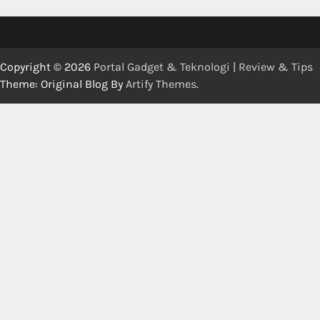
Copyright © 2026
Portal Gadget & Teknologi | Review & Tips
Theme: Original Blog By
Artify Themes
.