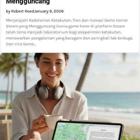
Mengguncang
by Robert Reed
January 9, 2026
Menjelajahi Kedalaman Ketakutan: Tren dan Inovasi Game Horror
Steam yang Mengguncang Dunia game horor di platform Steam
telah lama menjadi laboratorium bagi eksperimen ketakutan,
menawarkan pengalaman yang beragam dan seringkali tak terduga.
Dari rilis Game…