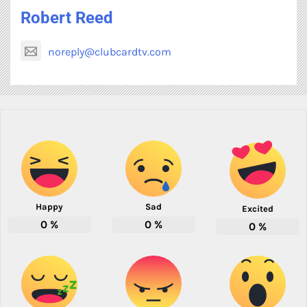
Robert Reed
noreply@clubcardtv.com
Happy
Sad
Excited
0
%
0
%
0
%