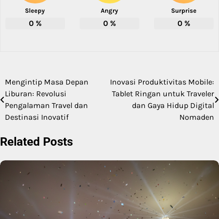
Sleepy
Angry
Surprise
0
%
0
%
0
%
Mengintip Masa Depan
Inovasi Produktivitas Mobile:
Post
Liburan: Revolusi
Tablet Ringan untuk Traveler
navigation
Pengalaman Travel dan
dan Gaya Hidup Digital
Destinasi Inovatif
Nomaden
Related Posts